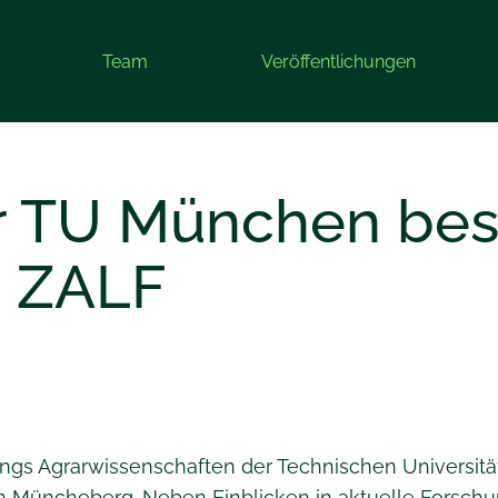
Team
Veröffentlichungen
r TU München bes
m ZALF
ngs Agrarwissenschaften der Technischen Universit
 in Müncheberg. Neben Einblicken in aktuelle Forsc