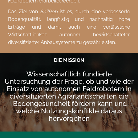
Feldrobotern erarbeitet werden.
Das Ziel von
SoilRob
ist es, durch eine verbesserte
Bodenqualität, langfristig und nachhaltig hohe
Erträge und damit auch eine verlässliche
Wirtschaftlichkeit autonom bewirtschafteter
diversifizierter Anbausysteme zu gewährleisten.
DIE MISSION
Wissenschaftlich fundierte
Untersuchung der Frage, ob und wie der
Einsatz von autonomen Feldrobotern in
diversifizierten Agrarlandschaften die
Bodengesundheit fördern kann und
welche Nutzungskonflikte daraus
hervorgehen