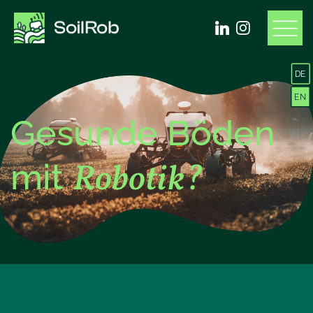
DE
EN
Gesunde Böden
Robotik?
mit